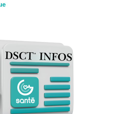
Présentation générale
ue
Publications
Droit syndical
Présentation
Action sociale
Présentation