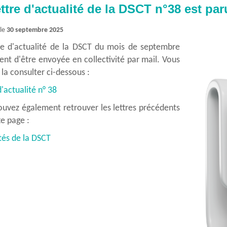
Entretiens professionnels
collectivité
ettre d'actualité de la DSCT n°38 est par
Composition
Présentation
Comptes-rendus
 le
30 septembre 2025
Temps de travail et absences
tre d'actualité de la DSCT du mois de septembre
Présentation
ent d'être envoyée en collectivité par mail. Vous
la consulter ci-dessous :
Discipline
d'actualité n° 38
Présentation
uvez également retrouver les lettres précédents
te page :
tés de la DSCT