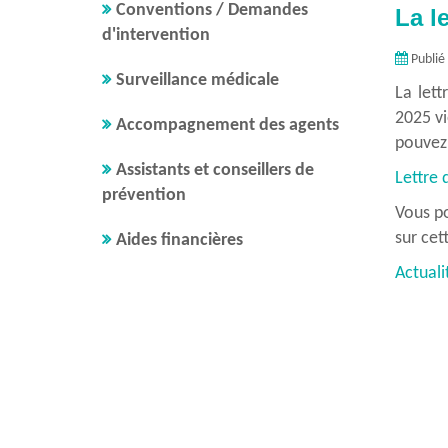
Conventions / Demandes
La l
Conseil Médical en formation restreinte
S'inscrire à un concours ou un examen
d'intervention
Carrière des fonctionnaires
Publié
Présentation
Surveillance médicale
La let
Fiches cadres d'emplois
2025 vi
Accompagnement des agents
Avancements
pouvez 
Gestion des contractuels
Assistants et conseillers de
Lettre 
prévention
Vous po
sur cet
Aides financières
Actuali